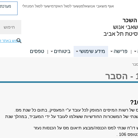
מערכת פ
אגף משאבי אנוש
אלפון
שער לסגל האקדמי
שער לסגל המנהלי
 השכר
חיפוש
אבי אנוש
סיטת תל אביב
חיפוש באתר ז
פרישה
מידע שימושי
ביטוחים
טפסים
|
|
שנתי של המשכורות החודשיות ששולמו לעובד על ידי המעביד, במהלך שנת
 דו"ח שנתי למס הכנסה/מבצע תיאום מס על הכנסות נעזר
ס 106 .