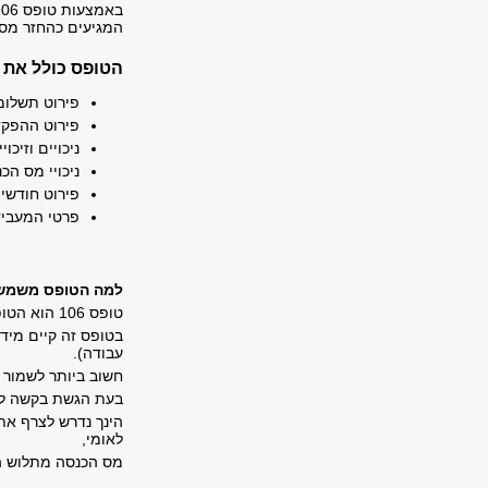
המגיעים כהחזר מס.
הטופס כולל את 
פירוט תשלומי
פירוט ההפקד
ניכויים וזיכו
ניכויי מס הכ
פירוט חודשי 
פרטי המעביד
למה הטופס משמש
טופס 106 הוא הטופס השנתי הקובע לשלטונות המס.
בטופס זה קיים מיד
עבודה).
חשוב ביותר לשמור את טופס ה-106 השנתי אפילו יות
בעת הגשת בקשה להח
לאומי,
מס הכנסה מתלוש הש