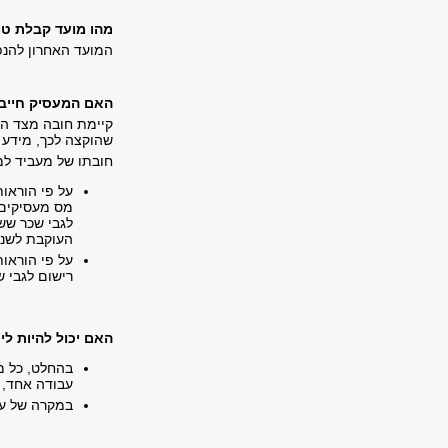
מהו מועד קבלת טופס 
המועד האחרון להנפקת טופס ה-106 הינו ע
האם המעסיק חייב על
קיימת חובה מצד המ
שהוקצה לכך, מידע 
חובתו של מעביד למס
על פי הוראו
מס מעסיקים, ה
לגבי שכר שש
העוקבת לשנה
רישום לגבי ש
האם יכול להיות לי יותר
בהחלט, כל מ
עבודה אחד, 
במקרה של עב