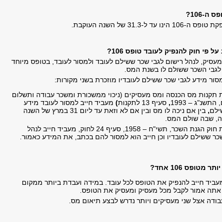
ה-106?
ד ל-31.3 של השנה העוקבת.
 פי חוק להנפיק לעובד טופס 106?
עסיק, לנהל רישום לגבי שכר ששילם לעובד ולמסור לעובד, בטופס מיוחד
לגבי השכר ששולם לו בשנת המס.
ור מידע לגבי שכר ששילם לעובדיו מוזכרת בשני מקורות:
ת תקנות מס הכנסה ומס מעסיקים (ניכוי ממשכורת ומשכר עבודה ותשלום
תשנ"ג – 1993
,
סעיף 13 לתקנות
)
מעביד חייב למסור לעובד מידע
ילם
,
בין אם ניכה לו מס ובין אם לא וזאת עד ליום 31 במרץ של השנה
, שבה שולם המס.
על פי הוראות חוק הגנת השכר, תשי"ח – 1958, סעיף 24 לחוק, מעביד חייב לנהל
כר ששילם לעובדיו וכן חייב הוא למסור להם בכתב, את המידע כאמור.
 מטופס 106 אחד?
עביד חייב להנפיק את הטופס לכל עובד. במידה ועבדת ביותר ממקום
אתה אמור לקבל מכל מעסיק ומעסיק את הטופס.
ודה אצל שני מעסיקים ויותר נדרש לבצע תיאום מס.