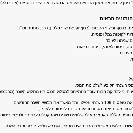
באמצעות טופס 106 ניתן לבדוק את מאזן הניכויים של מס הכנסה ובאם ישנים כספים (אם בכלל)
הנתונים הבאים:
ם בכסף ובשווי הטבות (כגון: זקיפת שווי טלפון, רכב, מתנות וכו’).
ות לקופות גמל ופנסיה.
יים שניתנו לעובד.
נסה, ביטוח לאומי, ביטוח בריאות.
העבודה.
.
?
ע חיוני לבדיקת חבות עובד בהתייחס למכלול הכנסותיו מתלוש השכר (מהכנסת
ר מאשר את תלושי השכר החודשים.
זר מס, תיאום מס ובתביעות שונות לביטוח הלאומי,
הינך נדרש לצרף את טופס ה-106 כאסמכתא לתשלומים שונים שהתקבלו בעבודתך ולניכויי ביטוח
כר. תלוש המשכורת הבודד אינו מספק, וגם לא תלושים בעבור כל השנה.