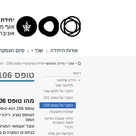
תוכן
תפריט
עליון
ראשי
יחידת
אגף מש
אוניבר
אודות היחידה
שכר
סיום העסקה
|
|
הינך נמצא כאן
>
שכר
>
מידע שימושי
>
מידע שימושי
> טופס 106 - הסבר
טופס 106 - הסבר
ראשי
מידע שימושי
מידעוני שכר
הסבר על תלוש שכר
הסבר על טופס 101
מהו טופס 106?
הסבר על טופס 106
טופס 106 הוא טופס של רשות המיסים המופק לכל עובד ע"י המעסיק, בתום כל שנת מס.
שאלות ותשובות
הטופס מציג ריכוז 
החזר קצובת נסיעה
המס.
לסגל האקדמי
עובד /עצמאי המגיש
הבכיר
בנתונים המצוינים בטופ
הקדשת זמן מלא