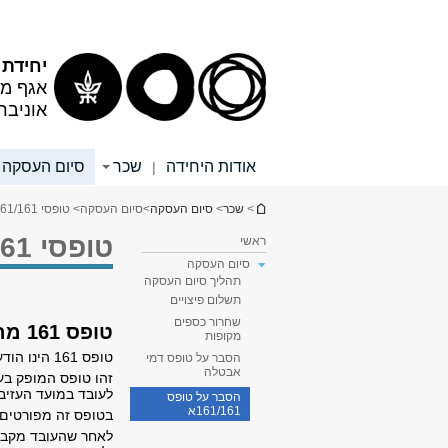
תוכן
תפריט
עליון
ראשי
יחידת
אגף מש
אוניבר
אודות היחידה
שכר
סיום העסקה
|
הינך נמצא כאן
>
שכר
>
סיום העסקה
>
סיום העסקה
> טופסי 161/161א - הסבר
טופסי 161/161א - הסבר
ראשי
סיום העסקה
תהליך סיום העסקה
תשלום פיצויים
שחרור כספים
טופס 161 מהו?
מקופות
טופס 161 הינו הודעת מעסיק על פרישה מעבודה של עובד.
הסבר על טופס דמי
אבטלה
זהו טופס המופק בע
לעובד במועד העזיבה
הסבר על טופס
161/161א
בטופס זה מפורטים ז