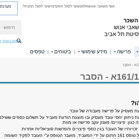
מערכת פ
אגף משאבי אנוש
אלפון
שער לסגל האקדמי
שער לסגל המנהלי
 השכר
חיפוש
אבי אנוש
סיטת תל אביב
חיפוש באתר ז
פרישה
מידע שימושי
ביטוחים
טפסים
|
|
|
ת ניתוק יחסי עובד מעסיק ובו מוצגת הודעת מעביד על תשלום כספים ששילם
 כגון: פיצויים/ מענק עקב פרישה או מוות.
כויותיו של העובד בגין כספי פיצויים והפרשות סוציאליות אחרות.
לאחר שהעובד מקבל טופס 161 חתום על ידי המעביד, מועבר הטופס ע"י העובד לפקיד השומה