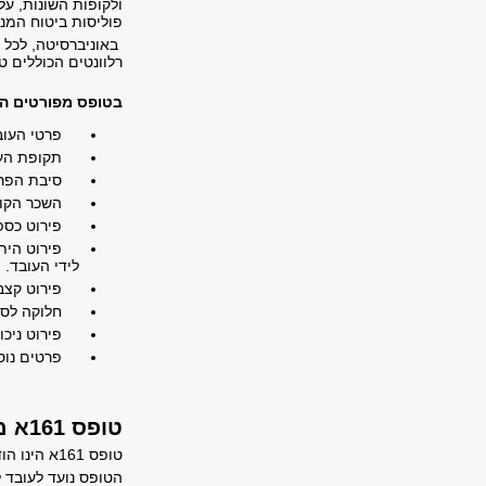
ולקופות השונות, על
פוליסות ביטוח המנה
באוניברסיטה, לכל 
רלוונטים הכוללים טופס 
בטופס מפורטים ה
פרטי העוב
תקופת העב
סיבת הפרי
השכר הקובע 
פירוט כספי 
פירוט היתרו
לידי העובד.
פירוט קצבה/
חלוקה לסכו
פירוט ניכוי
פרטים נוספ
טופס 161א מהו?
טופס 161א הינו הודעת העובד עקב פרישה מעבודה.
הטופס נועד לעובד 