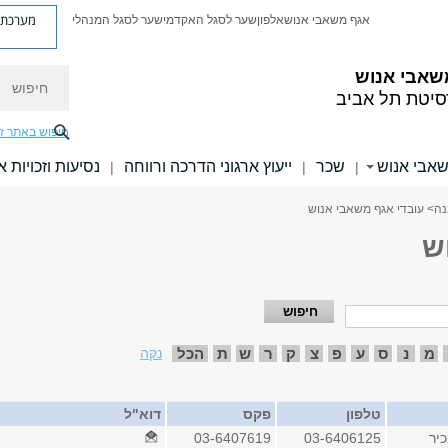
מערכת פ
אגף משאבי אנוש
אלפון
שער לסגל האקדמי
שער לסגל המנהלי
חיפוש
שאבי אנוש
סיטת תל אביב
חיפוש באתר ז
אבי אנוש
שכר
ייעוץ ארגוני הדרכה ורווחה
נסיעות וזכויות 
|
|
|
נה
> עובדי אגף משאבי אנוש
ש
מ
נ
ס
ע
פ
צ
ק
ר
ש
ת
הכל
נקה
טלפון
פקס
דוא"ל
יר
03-6406125
03-6407619