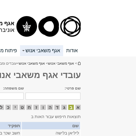
תוכן
תפריט
עליון
ראשי
אגף מ
אוניבר
אודות
אגף משאבי אנוש
פיתוח מש
הינך נמצא כאן
>
אגף משאבי אנוש
>
אגף משאבי אנוש
>
עובדים ומב
עובדי אגף משאבי אנו
שם פרטי:
שם משפחה:
א
ב
ג
ד
ה
ו
ז
ח
ט
י
כ
ל
תוצאות חיפוש עבור האות ב
שם
תפקיד
ליליאן בלישה
חשב שכר בכ