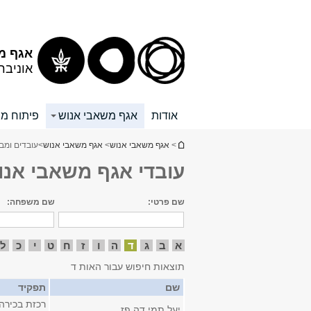
תוכן
תפריט
עליון
ראשי
אגף מ
אוניבר
אודות
אגף משאבי אנוש
פיתוח מש
הינך נמצא כאן
>
אגף משאבי אנוש
>
אגף משאבי אנוש
>
עובדים ומב
עובדי אגף משאבי אנו
שם פרטי:
שם משפחה:
א
ב
ג
ד
ה
ו
ז
ח
ט
י
כ
ל
תוצאות חיפוש עבור האות ד
שם
תפקיד
רכזת בכירה
יעל תמי דה פז