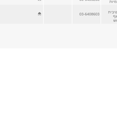
מיות
יבית
03-6408603
גף
ש