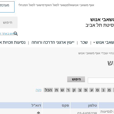
מערכת פ
אגף משאבי אנוש
אלפון
שער לסגל האקדמי
שער לסגל המנהלי
חיפוש
שאבי אנוש
סיטת תל אביב
חיפוש באתר ז
אבי אנוש
שכר
ייעוץ ארגוני הדרכה ורווחה
נסיעות וזכויות 
|
|
|
נה
> עובדי אגף משאבי אנוש
ש
מ
נ
ס
ע
פ
צ
ק
ר
ש
ת
הכל
נקה
טלפון
פקס
דוא"ל
 לנסיעות
03-6405238