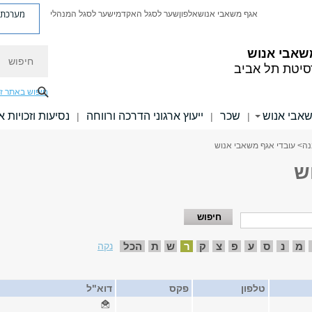
מערכת פ
אגף משאבי אנוש
אלפון
שער לסגל האקדמי
שער לסגל המנהלי
חיפוש
שאבי אנוש
סיטת תל אביב
חיפוש באתר ז
אבי אנוש
שכר
ייעוץ ארגוני הדרכה ורווחה
נסיעות וזכויות 
|
|
|
נה
> עובדי אגף משאבי אנוש
ש
מ
נ
ס
ע
פ
צ
ק
ר
ש
ת
הכל
נקה
טלפון
פקס
דוא"ל