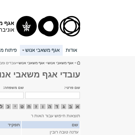
תוכן
תפריט
עליון
ראשי
אגף מ
אוניבר
אודות
אגף משאבי אנוש
פיתוח מש
הינך נמצא כאן
>
אגף משאבי אנוש
>
אגף משאבי אנוש
>
עובדים ומב
עובדי אגף משאבי אנו
שם פרטי:
שם משפחה:
א
ב
ג
ד
ה
ו
ז
ח
ט
י
כ
ל
תוצאות חיפוש עבור האות ר
שם
תפקיד
עדנה טובה רובין