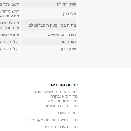
שרה רוזיליו
חשב שכר בכ
ראש מדור מ
אלי רוזן
מידע ומנהל rp-hr
מנהלת מדור
בתיה בטי [בטי] רוזנבלום לב
אדם ובקרה
מירב רוט אטיאס
אחראי גיוס
מור ריטר
רכז/ת כח א
שרון רצון
רכז/ת כח א
יחידות ומדורים
יחידת פיתוח משאבי אנוש
מדור כ"א ובקרה
מדור גיוס והשמה
מדור הדרכה ורווחה
יחידת השכר
מדור נסיעות וזכויות אקדמיות
מדור מערכות מידע