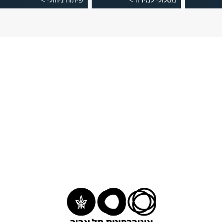
מסלולי למידה >
פיתוח ניהולי >