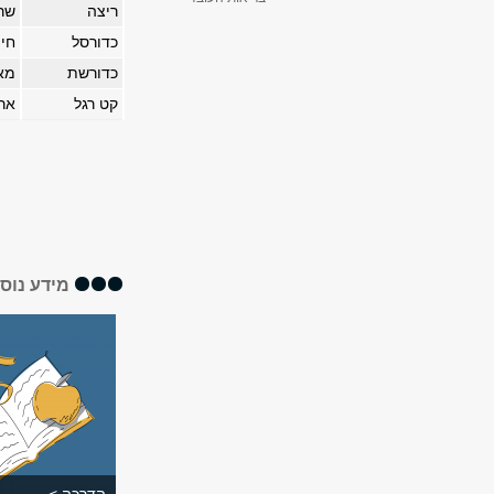
ריצה
שרו
כדורסל
חיי
כדורשת
מא
קט רגל
אר
מידע נוס