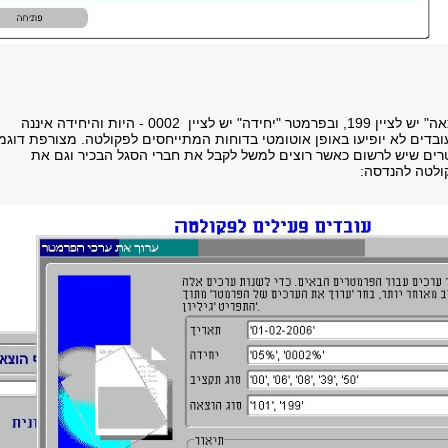
בפרמטר "סעיף הוצאה" יש לציין 199, ובפרמטר "יחידה" יש לציין 0002 - היות והיחידה איננה
ובדים לא יופיעו באופן אוטומטי בדוחות המתייחסים לפקולטה. מצורפת דוגמ
ים שיש לרשום כאשר רוצים למשל לקבל את חברי הסגל הבכיר וגם את
ולטה להנדסה: