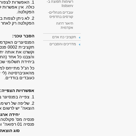
רשימות תפוצה ב-
1. האפשרות לצפו
listserv
כולה. אין אפשרות ל
הפקולטה.
עובדים מנהליים-
קורסים בתדפיס
2. לא ניתן לצפות
הפקולטה רק לאחר ש
תיאור דרגה
אקדמית
הסבר טכני:
תקציבי כח אדם
הפנסיונרים האקדמי
מדריכים והסברים
תקציב
וקשרנו את אותה יח
ביחידת תשלומי שכר. מצ
כל הנ"ל מתייחס למ
מהאוניברסיטה (לי י
כעובדים בודדים.
אפשרויות הצפייה:
1. צפייה בפנסיונר בודד - דרך כניסת התפריט "הזנה ותחזוקה" ככל יתר העובדים בפקולטה.
2. שליפה של רשימ
הוצאה" יש לרשום 
יחידה ארגו
פנסיה 01 רפואה" והפקולטה למדעי הרוח תחפש את "0002 פנסיה 06 רוח"
סוג הוצאה: