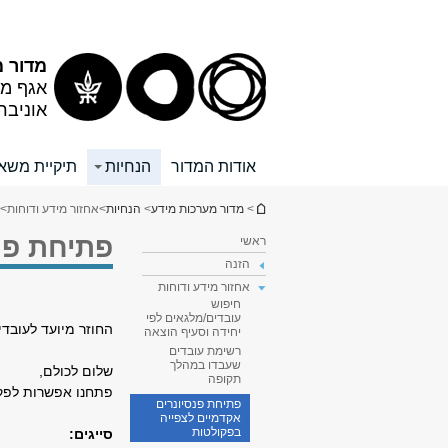
תוכן
תפריט
עליון
ראשי
מדור מ
אגף מש
אוניבר
אודות המדור
הנחיות
תיקיית משאב
הינך נמצא כאן
>
מדור מערכות מידע
>
הנחיות
>
אחזור מידע ודוחות
> 
פתיחת פנ
ראשי
הזנה
אחזור מידע ודוחות
חיפוש
עובדים/מלגאים לפי
החוזר מיועד לעובד
יחידה וסעיף הוצאה
רשימת עובדים
שעבדו במהלך
שלום לכולם,
תקופה
פתחנו אפשרות לפקו
פתיחת פנסיונרים
אקדמיים לצפייה
בפקולטות
סייגים: