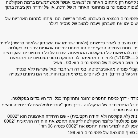
ת קיימת רק מתחום האחריות "משאבי אנוש" ולמשתמשים ברמת הפקולטה
צפות בפנסיונרים מתחומי האחריות של הזנה, או של יחידה תקציבית בתוך
 בפנסיונרים הנמצאים בשבתון לאחר פרישה. הם יפתחו לתחום האחריות של
יסיימו את השבתון ויעברו למצב של פנסיה רגילה.
ים מוצבים לאחר פרישתם (ולאחר שסיימו את השבתון שלאחר פרישה) ליחיד
ית 0002 פנסיה. תחת היחידה התקציבית הזו פתחנו יחידות ארגוניות עבור כל פקולטה
ידה להרשאות של הפקולטה המתאימה. עברנו על כל הפנסיונרים האקדמיים
והצבנו כל אחד (החל ב-1/10/05) ליחידה המתאימה לו. תחזוקת נתוני הפנסיונרים מתבצעת
ב הפעילות של הפנסיונרים הוא 00 - פעיל.
קבלי פנסיה מהאוניברסיטה. במידה ויש חברי סגל שפרשו ללא פנסיה
דוע על בודדים), הם לא יופיעו ברשימות ובדוחות, אך הם ניתנים לצפייה
ת כל הפנסיונרים של הפקולטה - דרך מסך "עובדים/מלגאים לפי יחידה וסעיף
את הפרמטרים:
נית
(לא פקולטה ולא יחידה תקציבית) - שם היחידה הארגונית הוא "0002
פנסיה מס' פקולטה שם פקולטה" כלומר הפקולטה לרפואה תחפש את היחידה הארגונית "0002
סעיף ההוצאה של פנסיונרים הוא 199.