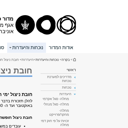
תוכן
תפריט
עליון
ראשי
מדור כ
אגף מש
אוניבר
אודות המדור
נוכחות והיעדרות
סוג
הינך נמצא כאן
>
בקרה
>
נוכחות והיעדרות
>
היעדרות
> חובת ניצול ח
חובת ניצו
ראשי
מדריכים למערכת
נוכחות
נוכחות
חובת ניצול ימי
היעדרות
מחלה- סגל אקדמי
מחלה- סגל מנהלי
באוקטובר ועד ה- 30 בספטמבר בשנה לאחר מכן).
מחלה-
מחקר/פרוייקט
חובת ניצול חופשה:
זכויות על פי חוק דמי
מחלה