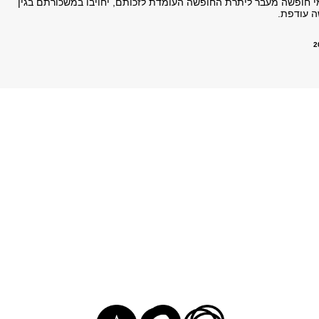
י חופשה מעבר ליתרת החופשה העומדת לזכותם, יחויבו במשכורתם בגין
ה עודפת.