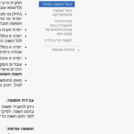
חלקית חייבי
ניצול חופשה- מנהלי
​(לדוגמא עובד ב- 75% משרה, לפי החישוב: 9=0.75X12, חיי
ניצול חופשה-
בחילן נט מצו
מחקר/פרויקט
יתרת ימי החו
זכות להיעדר
חופשה חובה" 
מהעבודה בעת
יתרת חובת ה
שירות מילואים של
בן/בת הזוג
יתרה זו כול
לכל השנה הא
תקופת היריון ולידה
יתרה זו כולל
הודעות שוטפות
עבודה בימים 
יתרה זו אינה
עובדים המקב
זיכויים אישי
השנה השוט
​מאזן החופש
לעיל, יחויב 
צבירת חופשה:
לפני תום השנה כדי
חופשה עודפת: