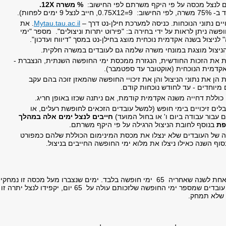
ם לנצל מכסה על פי היקף משרתם לפי החישוב:
% משרה 12X.
ב לנצל 9 ימים לפחות).
יים נתוני הנוכחות. כניסה למערכת חילן-נט דרך –
Mytau.tau.ac.il
. את
פשה ניתן לראות על ידי בחירה ב: "פירוט יתרות וניצולים". מספר "ימי
לניצול בשנה אקדמית נוכחית מוצג בחילן-נט במסך "דיווח ועדכון".
ניצול מוצגת במונחי משרה שלמה גם לעובדים במשרה חלקית.
לת את הזכות החודשית, הנגזרת ממכסת ימי החופשה השנתית, הנצברת -
קדמית הנוכחית (אוקטובר עד ספטמבר).
ת הן את נתוני הניצול והן את זיכויי החופשה שהמאזן זוכה בהם עקב
מיוחדים - עד לחודש נוכחות קודם.
 כוללת דחייה משנה אקדמית קודמת, אם ניתנה שכזו באופן חריג.
לים זיכויים בימי חופש (למשל עובדים הזכאים לחופשת רעלים, או
ים עבור עבודה ביום ו' או בחול המועד)
חייבים לנצל ימים אלה במהלך
פת
בנוסף לחובת הניצול הרגילה על פי היקף משרתם.
ה של העובדים שלא ינצלו את מכסת המינימום הכוללת שלהם כמפורט
בסוף השנה כאילו ניצלו את מלוא ימי החופשה החייבים בניצול.
ניתן להעביר משנה אחת לשנה שאחריה 65 ימי חופשה בלבד. ימים שנצברו מעל מכסה זו נמחק
בתום השנה. לפיכך עובדים שמספר ימי החופשה שלזכותם עולה על 65 יום, יקפידו לנצל יתרה זו
 שלא תמחק.