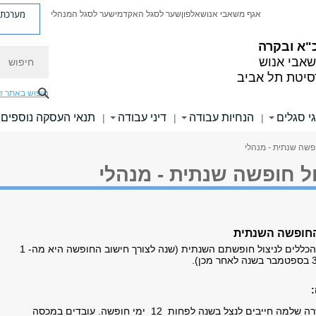
מערכת פ
אגף משאבי אנוש
אלפון
שער לסגל האקדמי
שער לסגל המנהלי
"א ובקרה
חיפוש
אבי אנוש
סיטת תל אביב
חיפוש באתר ז
י סגלים
הנחיות עבודה
דיני עבודה
תנאי העסקה נוספים
|
|
|
ופשה שנתית - מנהלי
ל חופשה שנתית - מנהלי
 החופשה השנתית
להלן תזכורת בדבר הכללים לניצול חופשתם השנתית (שנה לצורך חישוב החופשה היא מה- 1
עובדים במשרה שלמה חייבים לנצל בשנה לפחות 12 ימי חופשה. עובדים במכסה