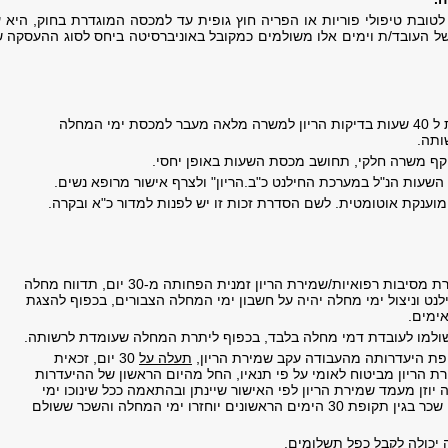
 לטובת טיפולי פוריות או הפריה חוץ גופית עד למכסה המוגדרת בחוק, היא 
ל העובד/ת וימים אלו משולמים כמקובל באוניברסיטה ביחס לסוג ההעסקה 
עובדת זכאית ל 40 שעות בדיקות הריון למשרה מלאה מעבר למכסת ימי המחלה
ותה.
קף משרה חלקי, תחושב מכסת השעות באופן יחסי.
השעות הנ"ל במערכת החילנט כ"ב.הריון" ולצרף אישור מרופא נשים.
 מוענקת אוטומטית. לשם הסדרת זכות זו יש לפנות למדור כ"א ובקרה.
עובדת הנעדרת מסיבות רפואיות/שמירת הריון זמנית הפחותה מ-30 יום, תדווח מחלה
נט וניצול ימי מחלה יהיה על חשבון ימי המחלה הצבורים, בכפוף להצגת
ימים.
שולמו לעובדת דמי מחלה בלבד, בכפוף ליתרת המחלה שעומדת לרשותה.
ת היעדרותה מהעבודה עקב שמירת הריון,
תעלה על
30 יום, זכאית
ת הריון מביטוח לאומי על פי תנאיו, החל מהיום הראשון של ההיעדרות
יוזן מעמד שמירת הריון לפי האישור שיינתן ובהתאמה ככל שינוכו ימי
מחלה ושולם שכר בגין תקופת 30 הימים הראשונים יוחזרו ימי המחלה והשכר ששולם
 יכולה לקבל כפל תשלומים.