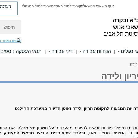
מערכת פ
אגף משאבי אנוש
אלפון
שער לסגל האקדמי
שער לסגל המנהלי
"א ובקרה
חיפוש
אבי אנוש
סיטת תל אביב
חיפוש באתר ז
י סגלים
הנחיות עבודה
דיני עבודה
תנאי העסקה נוספים
|
|
|
ולידה
יון ולידה
רויות הנוגעות לתקופת הריון ולידה ואופן הדיווח במערכת החילנט
וברים טיפולי פוריות זכאים להיעדר מהעבודה על חשבון ימי מחלה, אם הרו
 כי הטיפול מחייב זאת,
ובלבד שהעובדים הודיעו מראש למעסיק ע
.