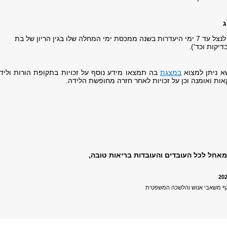
ג
עובד/ת זכאי לנצל עד 7 ימי היעדרות בשנה ממכסת ימי המחלה שלו בגין הריון של בת
בדיקות וכד').
א ניתן למצוא
במצגת
בה תמצאו מידע נוסף על זכויות בתקופת הורות וליד
אות ואומנה וכן על זכויות לאחר חזרה מחופשת הלידה.
אחל לכל העובדים והעובדות בריאות טובה,
גף משאבי אנוש והלשכה המשפטית