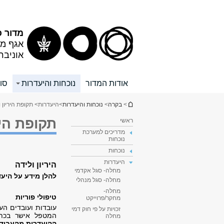
תוכן
תפריט
עליון
ראשי
מדור כ
אגף מש
אוניבר
אודות המדור
נוכחות והיעדרות
סוג
הינך נמצא כאן
>
בקרה
>
נוכחות והיעדרות
>
היעדרות
> תקופת היריון 
תקופת היר
ראשי
מדריכים למערכת
נוכחות
נוכחות
היעדרות
היריון ולידה
מחלה- סגל אקדמי
להלן מידע על היעד
מחלה- סגל מנהלי
מחלה-
טיפולי פוריות
מחקר/פרוייקט
עובדות ועובדים הע
זכויות על פי חוק דמי
המטפל אישר בכתב
מחלה
ההיעדרות מהעבודה