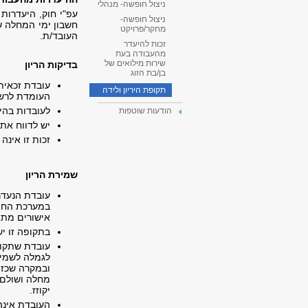
ניצול חופשה- מנהלי
עפ"י חוק, היעדרות
ניצול חופשה-
חשבון ימי המחלה ש
מחקר/פרויקט
העובד/ת.
זכות להיעדר
מהעבודה בעת
שירות מילואים של
בדיקות הריון
בן/בת הזוג
תקופת היריון ולידה
העומדת לרש
לעובדות בהי
הודעות שוטפות
יש לדווח את 
זכות זו אינה
שמירת הריון
במערכת החיל
אישורים מתא
בתקופה זו י
עובדת שתקופ
לגמלה לשמיר
ובמקרה שכזה 
יקוזז.
העובדת אינה