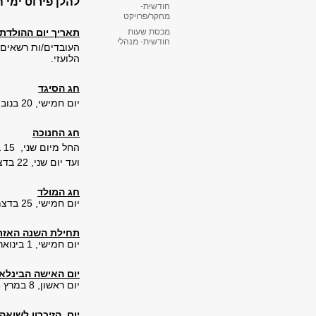
להלן פירוט ימי 
חודשית-
מחקר/פרויקט
תאריך יום ההולדת
מכסת שעות
חודשית- מנהלי
העובדים/ות רשאים/י
הלועזי.
חג הסיגד
יום חמישי, 20 בנובמבר 2025, כ"ט בחשוון תשפ"ו
חג החנוכה
החל מיום שני, 15 בדצמבר 2025, כ"ה בכסלו תשפ"ו
ועד יום שני, 22 בדצמבר 2025, ב' בטבת תשפ"ו
חג המולד
יום חמישי, 25 בדצמבר 2025, ה' בטבת תשפ"ו
תחילת השנה האזר
יום חמישי, 1 בינואר 2026, י"ב בטבת תשפ"ו
יום האישה הבינלאו
יום ראשון, 8 במרץ 2026, י"ט באדר תשפ"ו
יום הזיכרון לשואה