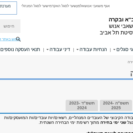
מערכת פ
אגף משאבי אנוש
אלפון
שער לסגל האקדמי
שער לסגל המנהלי
"א ובקרה
חיפוש
אבי אנוש
סיטת תל אביב
חיפוש באתר ז
י סגלים
הנחיות עבודה
דיני עבודה
תנאי העסקה נוספים
|
|
|
ירה
תשפ"ה 2024-
תשפ"ד 2023-
2024
2025
ה הקיבוצי של העובדים המנהליים, רשאים/יות עובדים/ות המועסקים/ות
נצל
שני ימי בחירה
מתוך רשימת ימי הבחירה השנתית.