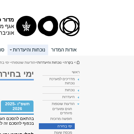
תוכן
תפריט
עליון
ראשי
מדור כ
אגף מש
אוניבר
אודות המדור
נוכחות והיעדרות
סוג
הינך נמצא כאן
>
בקרה
>
נוכחות והיעדרות
>
הודעות שוטפות
> ימי בח
ימי בחירה
ראשי
מדריכים למערכת
נוכחות
נוכחות
היעדרות
תשפ"ו 2025-
הודעות שוטפות
2026
חגים ומועדים
מיוחדים
בהתאם להסכם העבוד
חופשה מרוכזת
בכפוף להסכם זה ל
ימי בחירה
מכסת שעות